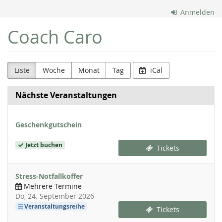
Zum
Anmelden
Haupt-
Inhalt
Coach Caro
springen
Liste
Woche
Monat
Tag
iCal
Nächste Veranstaltungen
Geschenkgutschein
Jetzt buchen
Tickets
Stress-Notfallkoffer
Mehrere Termine
Do, 24. September 2026
Veranstaltungsreihe
Tickets